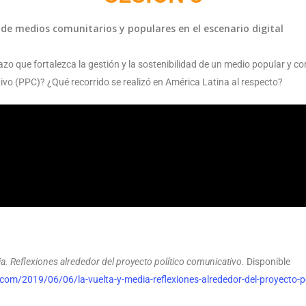
de medios comunitarios y populares en el escenario digital
zo que fortalezca la gestión y la sostenibilidad de un medio popular y c
ivo (PPC)? ¿Qué recorrido se realizó en América Latina al respecto?
ia. Reflexiones alrededor del proyecto político comunicativo.
Disponible
com/2019/06/06/la-vuelta-y-media-reflexiones-alrededor-del-proyecto-p