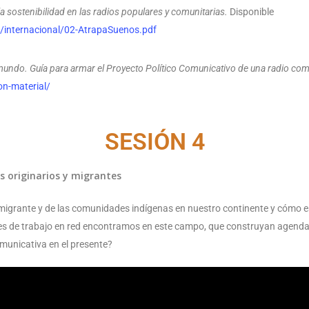
 sostenibilidad en las radios populares y comunitarias.
Disponible
/internacional/02-AtrapaSuenos.pdf
mundo. Guía para armar el Proyecto Político Comunicativo de una radio com
on-material/
SESIÓN 4
 originarios y migrantes
 migrante y de las comunidades indígenas en nuestro continente y cómo e
es de trabajo en red encontramos en este campo, que construyan agend
omunicativa en el presente?