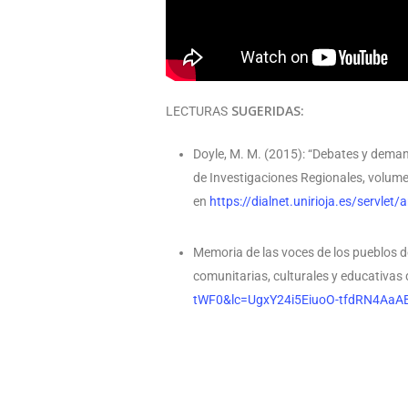
SUGERIDAS:
LECTURAS
Doyle, M. M. (2015): “Debates y deman
de Investigaciones Regionales, volum
en
https://dialnet.unirioja.es/servle
Memoria de las voces de los pueblos
comunitarias, culturales y educativas
tWF0&lc=UgxY24i5EiuoO-tfdRN4AaA