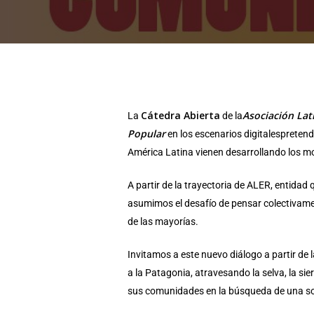
Cátedra Abierta
Asociación La
La
de la
Popular
en los escenarios digitalespreten
América Latina vienen desarrollando los m
A partir de la trayectoria de ALER, entida
asumimos el desafío de pensar colectivamen
de las mayorías.
Invitamos a este nuevo diálogo a partir de 
a la Patagonia, atravesando la selva, la si
Presiona "ENTER" para buscar o "ESC" para cerrar
sus comunidades en la búsqueda de una s