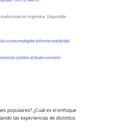
r/handle/10915/34418
n Audiovisual en Argentina.
Disponible
ndo-voces-multiples-informe-macbride/
speranza-camino-al-buen-convivir/
nes populares? ¿Cuál es el enfoque
lando las experiencias de distintos