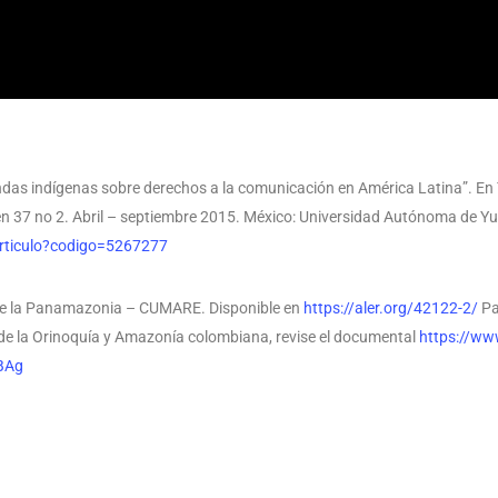
das indígenas sobre derechos a la comunicación en América Latina”. En 
en 37 no 2. Abril – septiembre 2015. México: Universidad Autónoma de Yu
t/articulo?codigo=5267277
 de la Panamazonia – CUMARE. Disponible en
https://aler.org/42122-2/
Pa
 de la Orinoquía y Amazonía colombiana, revise el documental
https://w
BAg