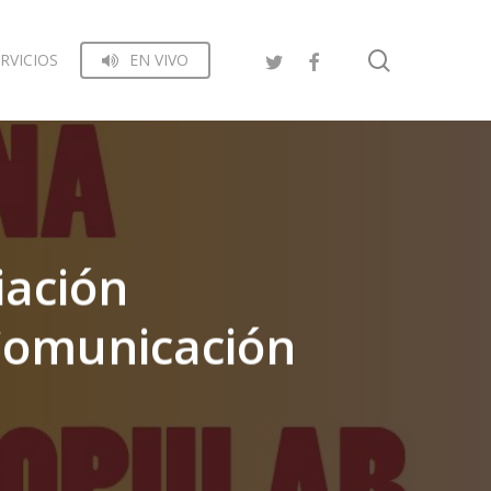
search
RVICIOS
EN VIVO
iación
Comunicación