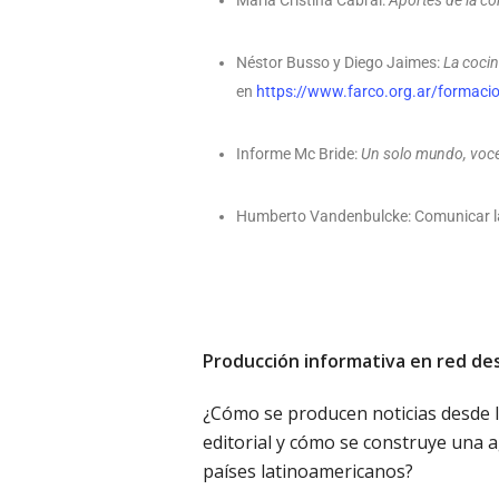
María Cristina Cabral:
Aportes de la co
Néstor Busso y Diego Jaimes:
La cocin
en
https://www.farco.org.ar/formacio
Informe Mc Bride:
Un solo mundo, voce
Humberto Vandenbulcke: Comunicar la 
Producción informativa en red des
¿Cómo se producen noticias desde l
editorial y cómo se construye una a
países latinoamericanos?