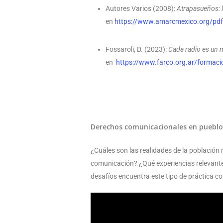
Autores Varios (2008):
Atrapasueños: la
en
https://www.amarcmexico.org/pdf
Fossaroli, D. (2023):
Cada radio es un 
en
https://www.farco.org.ar/formaci
Derechos comunicacionales en pueblos
¿Cuáles son las realidades de la población
comunicación? ¿Qué experiencias relevant
desafíos encuentra este tipo de práctica c