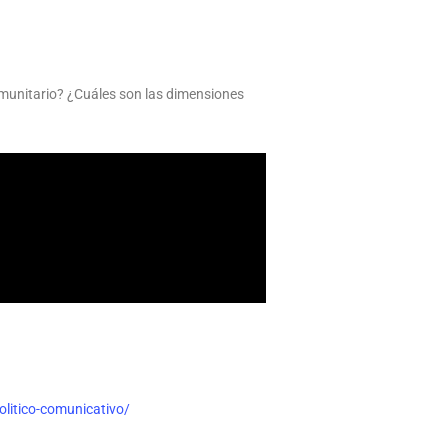
omunitario? ¿Cuáles son las dimensiones
olitico-comunicativo/