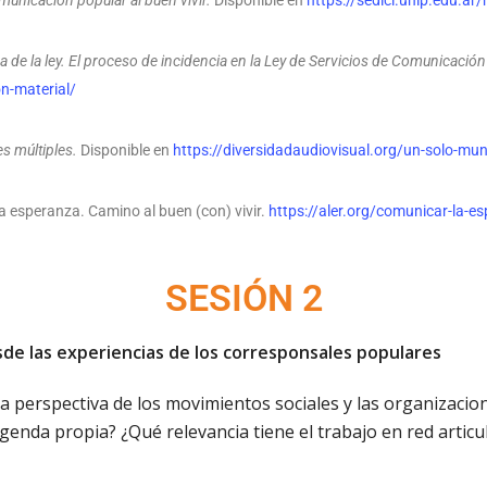
municación popular al buen vivir.
Disponible en
https://sedici.unlp.edu.a
a de la ley. El proceso de incidencia en la Ley de Servicios de Comunicació
n-material/
s múltiples.
Disponible en
https://diversidadaudiovisual.org/un-solo-mu
esperanza. Camino al buen (con) vivir.
https://aler.org/comunicar-la-e
SESIÓN 2
de las experiencias de los corresponsales populares
a perspectiva de los movimientos sociales y las organizacio
genda propia? ¿Qué relevancia tiene el trabajo en red articu