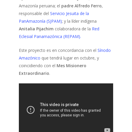
Amazonía peruana; el
padre Alfredo Ferro
,
responsable del
Servicio Jesuita de la
PanAmazonía (SJPAM)
; y la líder indígena
Anitalia Pijachim
colaboradora de la
Red
Eclesial Panamazónica (REPAM).
Este proyecto es en concordancia con el
Sínodo
Amazónico
que tendrá lugar en octubre, y
coincidiendo con el
Mes Misionero
Extraordinario
.