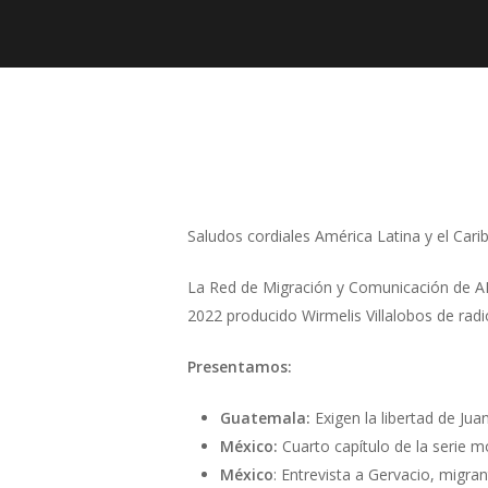
Presiona "ENTER" para buscar o "ESC" para cerrar
Saludos cordiales América Latina y el Carib
La Red de Migración y Comunicación de ALE
2022 producido Wirmelis Villalobos de radi
Presentamos:
Guatemala:
Exigen la libertad de Ju
México:
Cuarto capítulo de la serie mo
México
: Entrevista a Gervacio, migr