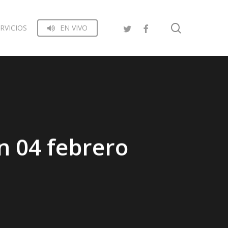
search
RVICIOS
EN VIVO
n 04 febrero