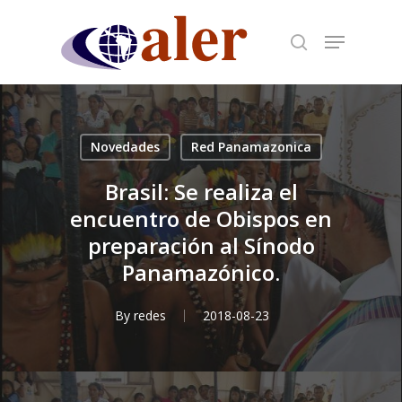
Skip
to
main
content
Novedades
Red Panamazonica
Brasil: Se realiza el
encuentro de Obispos en
preparación al Sínodo
Panamazónico.
By
redes
2018-08-23