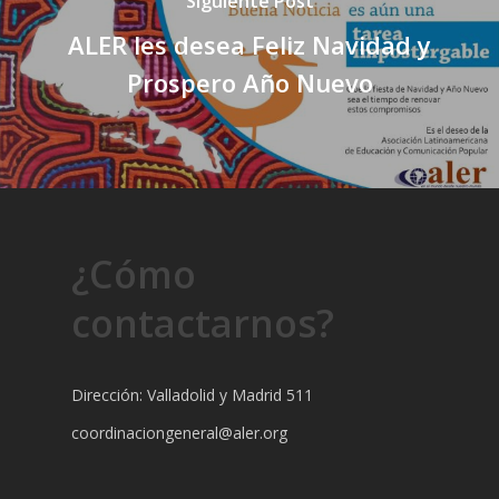
Siguiente Post
ALER les desea Feliz Navidad y
Prospero Año Nuevo
¿Cómo
contactarnos?
Dirección: Valladolid y Madrid 511
coordinaciongeneral@aler.org