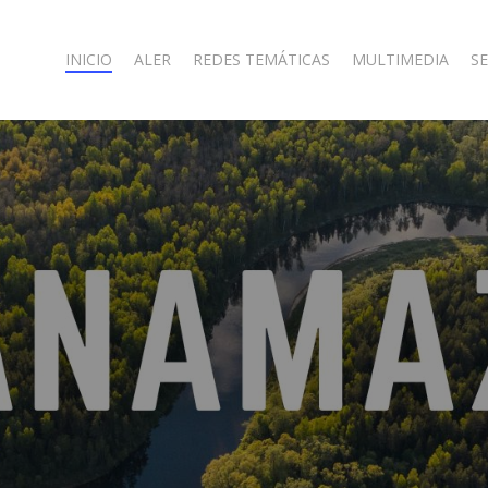
INICIO
ALER
REDES TEMÁTICAS
MULTIMEDIA
SE
nía
e
julio
de