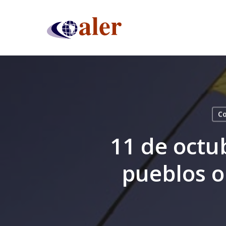
Skip
to
main
content
Co
11 de octub
pueblos o