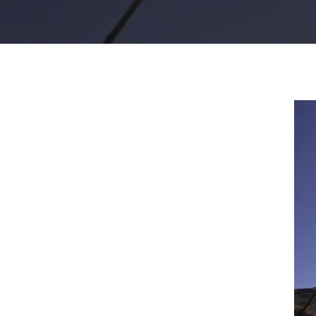
Presiona "ENTER" para buscar o "ESC" para cerrar