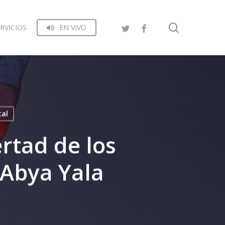
search
RVICIOS
EN VIVO
tal
ertad de los
 Abya Yala