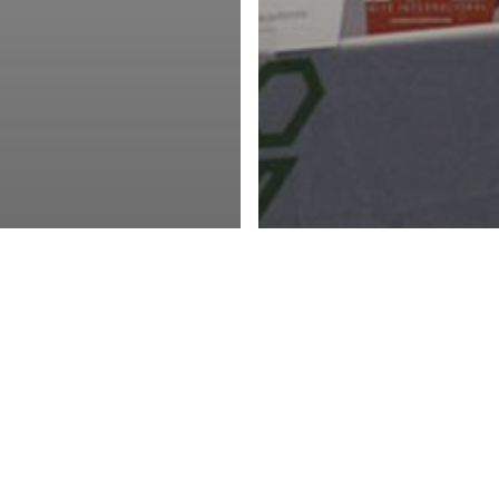
s Informativas
uguay: Economía
Notas Informativas
idaria crece para
Uruguay: Analiza
isfacer
poder de las