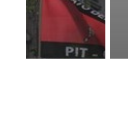
Notas Informativas
Nota
Uruguay: Exigen
Ur
cumplir los
sol
derechos laborales
sat