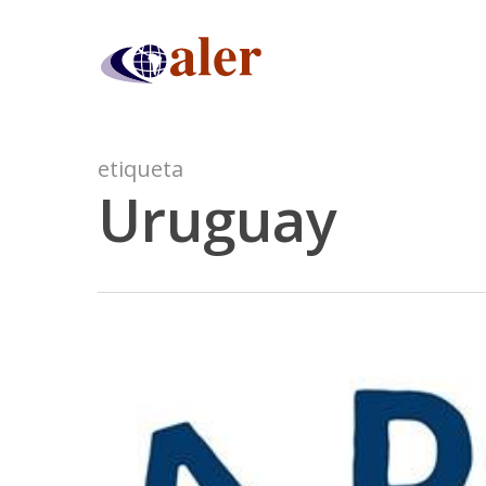
Skip
to
main
content
etiqueta
Uruguay