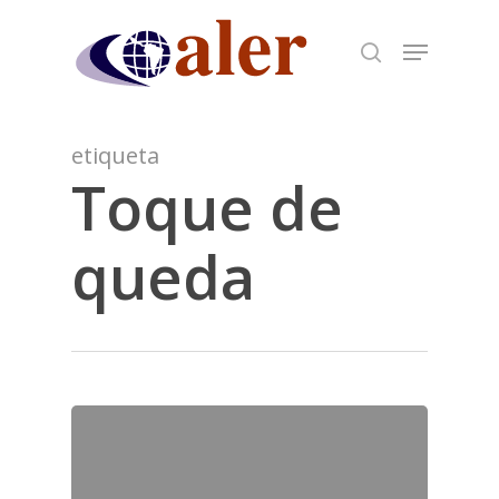
Skip
to
main
content
etiqueta
Toque de
queda