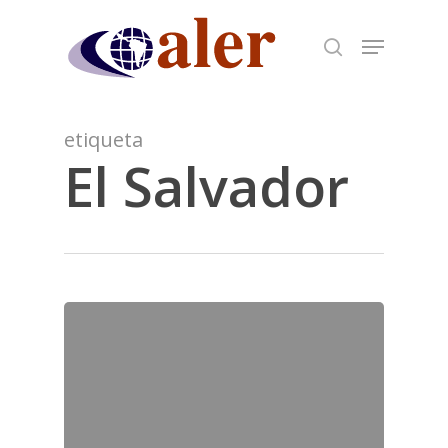
Skip
to
main
content
etiqueta
El Salvador