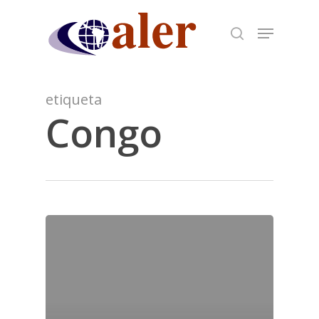
Skip
to
main
content
etiqueta
Congo