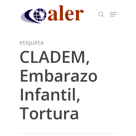
Skip
to
main
content
etiqueta
CLADEM,
Embarazo
Infantil,
Tortura