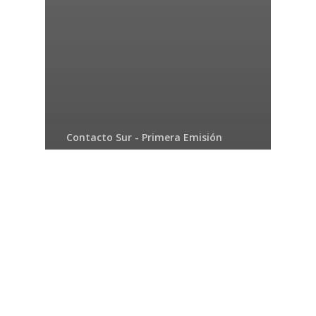
Contacto Sur - Primera Emisión
Red Informativa Continental
Emisión Matutina 25-
11-2025