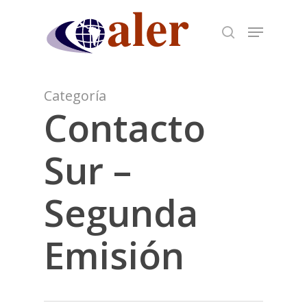
Skip
to
main
content
Categoría
Contacto
Sur –
Segunda
Emisión