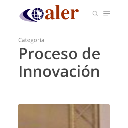
Skip
to
main
content
Categoría
Proceso de
Innovación