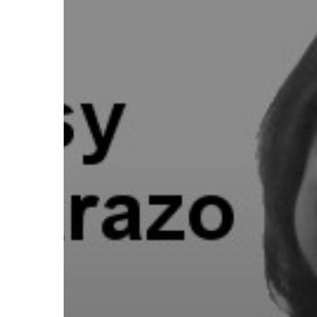
Presiona "ENTER" para buscar o "ESC" para cerrar