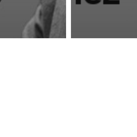
res de Opinión
or Busso, Radio
entro, Argentina
Autores de Opinión
Pedro
días de Macri
Cuba, Francia y e