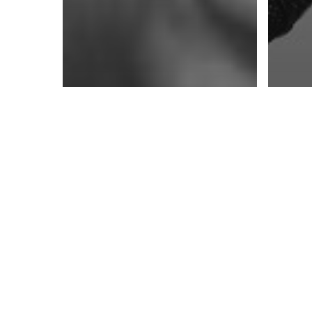
Autores de Opinión
Ismael Moreno, Radio
Progreso, Honduras
Buscando el Foro
Auto
Social mundial, ¿qué
Nést
mano invisible lo
Encu
mueve?
40 