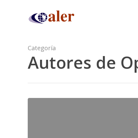
Skip
to
main
content
Categoría
Autores de O