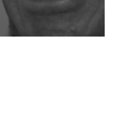
 Martínez, Radio Habana Cuba, Cuba
l bloqueo